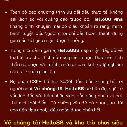
Toàn bộ các chương trình ưu đãi đều thực tế, không
sai lệch so với quảng cáo trước đó.
Hello88 vina
khẳng định khuyến mãi có điều khoản rõ ràng, minh
bạch tuyệt đối. Người chơi chỉ cần hoàn thành đúng
yêu cầu tất yếu nhận được thưởng.
Trong mỗi sảnh game,
Hello888
cập nhật đầy đủ về
luật lệ trò chơi, lịch sử các phiên cược. Dựa trên tinh
thần cá cược văn minh, nhà cái cam kết xử lý nghiêm
các tài khoản gian lận.
Bộ phận CSKH hỗ trợ 24/24 đảm bảo không bỏ rơi
người chơi.
Về chúng tôi Hello88
sở hữu đội ngũ tư
vấn lên đến vài trăm nhân viên, sẵn sàng phục vụ bet
thủ mọi thời điểm. Từ những vấn đề cá cược, ưu đãi
cho đến tips chơi,…đều nhận được phản hồi.
Về chúng tôi Hello88 và kho trò chơi siêu