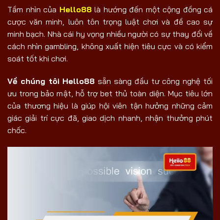
Tầm nhìn của
Hello88
là hướng đến một cộng đồng cá
cược văn minh, luôn tôn trọng luật chơi và đề cao sự
minh bạch. Nhà cái hy vọng nhiều người có sự thay đổi về
cách nhìn gambling, không xuất hiện tiêu cực và có kiểm
soát tốt khi chơi.
Về chúng tôi Hello88
sẵn sàng đầu tư công nghệ tối
ưu trong bảo mật, hỗ trợ bet thủ toàn diện. Mục tiêu lớn
của thương hiệu là giúp hội viên tận hưởng những cảm
giác giải trí cực đã, giao dịch nhanh, nhận thưởng phút
chốc.