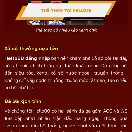
Thể thao có nhiều kèo xanh chín
Xổ số thưởng cực lớn
Hello88 đăng nhập
bạn nên khám phá xổ số bởi tại đây
có rất nhiều hình thức dự đoán khác nhau. Dễ dàng nói
đến siêu tốc, keno, xổ số nước ngoài, truyền thống,…
Không chỉ vậy odds thưởng thuộc mức rất cao, tạo nhiều
cơ hội phát tài.
Đá Gà kịch tính
Về chúng tôi Hello88 có hai sảnh đá gà gồm AOG và WS
168 cập nhật nhiều trận đấu hàng ngày. Thông qua
livestream trên hệ thống, người chơi vừa dõi theo các