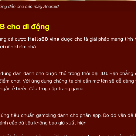
ớng dẫn cho các máy Android
8 cho di động
dụng cá cược
Hello88 vina
được cho là giải pháp mang tính 
hơi nên khám phá.
đúng đắn dành cho cược thủ trong thời đại 4.0. Bạn chẳng 
 điểm chơi. Với ứng dụng chúng ta chỉ cần mở lên sẽ dễ dàng
út ngắn ở bước đầu truy cập trang game.
đúng tiêu chuẩn gambling dành cho phần app. Do đó vấn đề 
nh cắp dữ liệu không bao giờ xuất hiện.