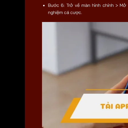
Bước 6: Trở về màn hình chính > Mở 
nghiệm cá cược.