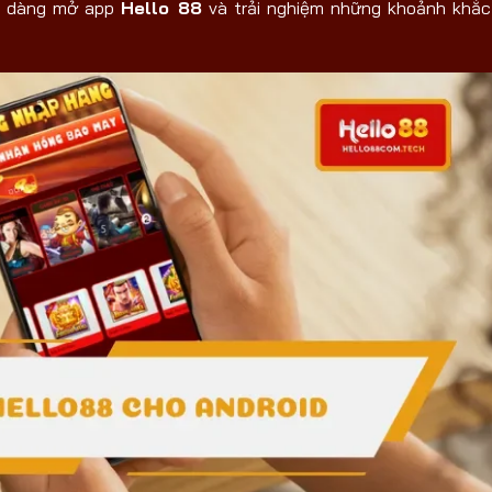
dễ dàng mở app
Hello 88
và trải nghiệm những khoảnh khắc