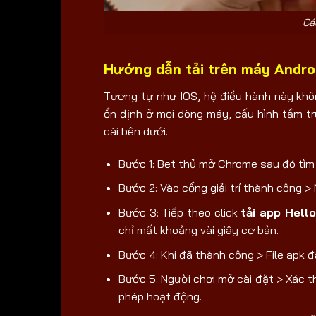
Cá
Hướng dẫn tải trên máy Andro
Tương tự như IOS, hệ điều hành này kh
ổn định ở mọi dòng máy, cấu hình tầm 
cài bên dưới.
Bước 1: Bet thủ mở Chrome sau đó tì
Bước 2: Vào cổng giải trí thành công >
Bước 3: Tiếp theo click
tải app Hell
chỉ mất khoảng vài giây cơ bản.
Bước 4: Khi đã thành công > File apk 
Bước 5: Người chơi mở cài đặt > Xác 
phép hoạt động.