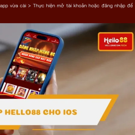
app vừa cài > Thực hiện mở tài khoản hoặc đăng nhập để t