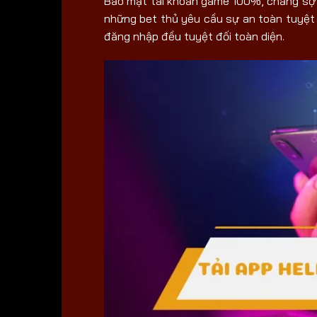
Bảo mật tài khoản game 100%, chẳng sợ rò
những bet thủ yêu cầu sự an toàn tuyệt đ
đăng nhập đều tuyệt đối toàn diện.