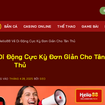
BẮN CÁ
CASINO ONLINE
THỂ THAO
GAME BÀI
Hello88 Về Di Động Cực Kỳ Đơn Giản Cho Tân Thủ
Di Động Cực Kỳ Đơn Giản Cho Tân
Thủ
G VÀO
THÁNG 4 28, 2025
BỞI
SEO