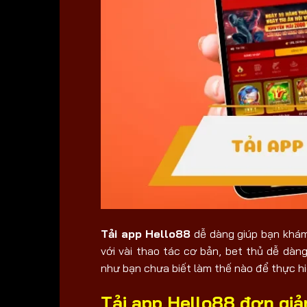
Tải app Hello88
dễ dàng giúp bạn khám
với vài thao tác cơ bản, bet thủ dễ dà
như bạn chưa biết làm thế nào để thực hi
Tải app Hello88 đơn giả