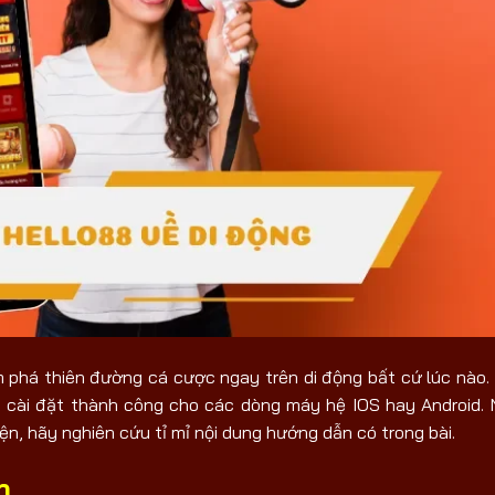
 phá thiên đường cá cược ngay trên di động bất cứ lúc nào.
ng cài đặt thành công cho các dòng máy hệ IOS hay Android.
ện, hãy nghiên cứu tỉ mỉ nội dung hướng dẫn có trong bài.
n