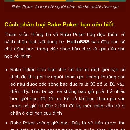
Rake Poker là loại phí người chơi cần bỏ ra khi tham gia
Cách phân loại Rake Poker bạn nên biết
Tham khảo thông tin về Rake Poker hãy đọc thêm về
cách phân loại. Nội dung từ
Hello888
sau đây bạn sẽ
chủ động hơn trong việc chọn bàn chơi và giải đấu phù
hợp với mình:
Rake Poker: Các bàn chơi sẽ đặt ra một giới hạn cố
định để thu phí từ người tham gia. Thông thường con
số này được các sòng bạc đưa ra là 30 đô la. Dù vậy,
điểm đặc biệt là bạn sẽ không bao giờ phải trả nhiều
hơn giới hạn đã đặt ra. Kể cả khi bạn tham gia ván
cược có giá trị đến 2.000 đô la, mức rake vẫn sẽ bị
chặn ở giới hạn quy định.
Rake Poker không giới hạn: Đây là số tiền được thu