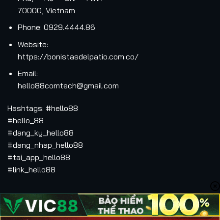
70000, Vietnam
Phone: 0929.4444.86
Website:
https://bonistasdelpatio.com.co/
Email:
hello88comtech@gmail.com
Hashtags: #hello88
#hello_88
#dang_ky_hello88
#dang_nhap_hello88
#tai_app_hello88
#link_hello88