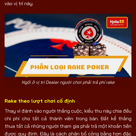
vào vị trí này.
Ngồi ở vị trí Dealer người chơi phải trả phí rake
Rake theo lượt chơi cố định
Thay vì đánh vào người thắng cuộc, kiểu thu này chia đều
chi phí cho tất cả thành viên trong bàn. Bất kể thắng
thua tất cả những người tham gia phải trả một khoản tiền
được quy định. Đây là cách phân bổ công bằng hơn đặc