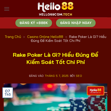
Bỏ
qua
nội
dung
ĐĂNG KÝ +888K
ĐĂNG NHẬP NGAY
Trang Chủ
»
Casino Online Hello88
»
Rake Poker Là Gì? Hiểu
Đúng Để Kiểm Soát Tốt Chi Phí
Rake Poker Là Gì? Hiểu Đúng Để
Kiểm Soát Tốt Chi Phí
ĐĂNG VÀO
THÁNG 5 7, 2025
BỞI
SEO
07
Th5