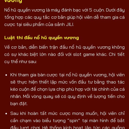
vương
Nổ hũ quyền vương là máy đánh bạc với 5 cuộn. Dưới đây
tổng hợp các quy tắc cơ bản giúp hội viên dễ tham gia cá
cược tại siêu phẩm của sảnh JILI.
Luật thi đấu nổ hũ quyền vương
Về cơ bản, diễn biến trận đầu nổ hũ quyền vương không
có sự khác biệt lớn nào đối với slot game khác. Chi tiết
cụ thể như sau:
Khi tham gia bàn cược tại nổ hũ quyền vương, hội viên
sẽ thực hiện thiết lập mức vốn đầu tư bằng thao tác
kéo cuộn để chọn lựa chip phù hợp với tài chính của cá
nhân. Mỗi vòng quay sẽ có quy định về lượng tiền cho
bạn đặt.
Sau khi hoàn tất mức cược mong muốn, hội viên chỉ
cần chạm vào biểu tượng “spin” tại màn hình để bắt
đầu lượt chơi. Hệ thống kích hoạt lập tức các guồng