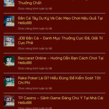
Thưởng Chất
Th5
Chức năng bình luận bị tắt
ở
Bắn
Cá
Bắn Cá Tây Du Ký Và Các Mẹo Chơi Hiệu Quả Tại
07
Tiểu
Hello88
Th5
Tiên
Chức năng bình luận bị tắt
ở
Cá
Bắn
–
Cá
JDB Bắn Cá – Danh Mục Thưởng Cực Đã, Giải Trí
Game
07
Tây
Đại
Cực Phê
Th5
Du
Dương
Chức năng bình luận bị tắt
ở
Ký
Đổi
JDB
Và
Thưởng
Bắn
Baccarat Online – Hướng Dẫn Bạn Cách Chơi Tại
Các
Chất
07
Cá
Mẹo
Hello88
Th5
–
Chơi
Chức năng bình luận bị tắt
ở
Danh
Hiệu
Baccarat
Mục
Quả
Online
Rake Poker Là Gì? Hiểu Đúng Để Kiểm Soát Tốt
Thưởng
Tại
07
–
Cực
Chi Phí
Hello88
Th5
Hướng
Đã,
Chức năng bình luận bị tắt
ở
Dẫn
Giải
Rake
Bạn
Trí
Poker
TP Casino – Sảnh Game Đáng Chú Ý Tại Nhà Cái
Cách
Cực
07
Là
Chơi
Hello88
Phê
Th5
Gì?
Tại
Chức năng bình luận bị tắt
ở
Hiểu