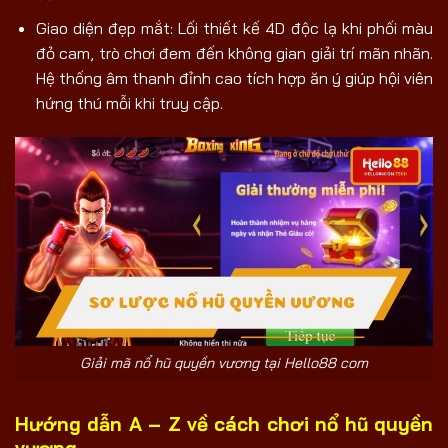
Giao diện đẹp mắt: Lối thiết kế 4D độc lạ khi phối màu
đỏ cam, trò chơi đem đến không gian giải trí mãn nhãn.
Hệ thống âm thanh đỉnh cao tích hợp ăn ý giúp hội viên
hứng thú mỗi khi truy cập.
Giải mã nổ hũ quyền vương tại Hello88 com
Hướng dẫn A – Z về cách chơi nổ hũ quyền