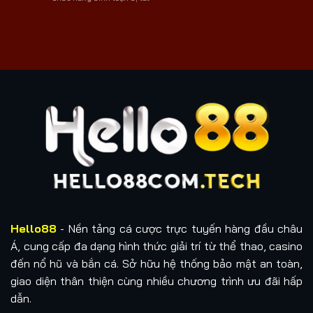
Hello88
TP
Đúng
Casino
Để
–
Kiểm
Sảnh
Soát
Game
Tốt
Đáng
Chi
Chú
Phí
Ý
Tại
Nhà
Cái
Hello88
Hello88
- Nền tảng cá cược trực tuyến hàng đầu châu
Á, cung cấp đa dạng hình thức giải trí từ thể thao, casino
đến nổ hũ và bắn cá. Sở hữu hệ thống bảo mật an toàn,
giao diện thân thiện cùng nhiều chương trình ưu đãi hấp
dẫn.