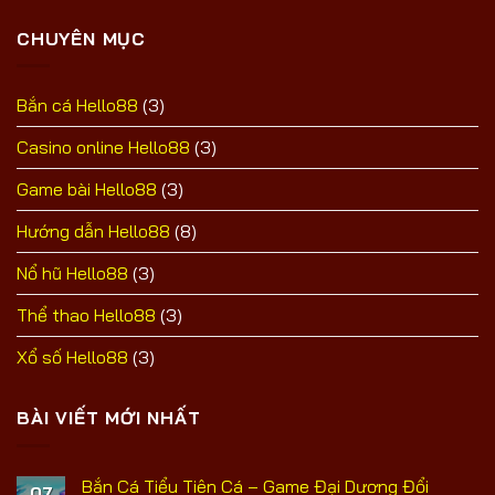
CHUYÊN MỤC
Bắn cá Hello88
(3)
Casino online Hello88
(3)
Game bài Hello88
(3)
Hướng dẫn Hello88
(8)
Nổ hũ Hello88
(3)
Thể thao Hello88
(3)
Xổ số Hello88
(3)
BÀI VIẾT MỚI NHẤT
Bắn Cá Tiểu Tiên Cá – Game Đại Dương Đổi
07