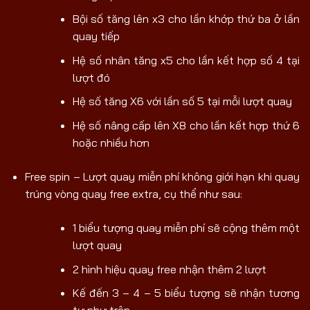
Bội số tăng lên x3 cho lần khớp thứ ba ở lần
quay tiếp
Hệ số nhân tăng x5 cho lần kết hợp số 4 tại
lượt đó
Hệ số tăng X6 với lần số 5 tại mỗi lượt quay
Hệ số nâng cấp lên X8 cho lần kết hợp thứ 6
hoặc nhiều hơn
Free spin – Lượt quay miễn phí không giới hạn khi quay
trúng vòng quay free extra, cụ thể như sau:
1 biểu tượng quay miễn phí sẽ cộng thêm một
lượt quay
2 hình hiệu quay free nhận thêm 2 lượt
Kế đến 3 – 4 – 5 biểu tượng sẽ nhận tương