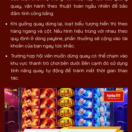
quay, vận hành theo thuật toán ngẫu nhiên để bảo
đảm tính công bằng.
Khi guồng quay dừng lại, loạt biểu tượng hiển thị theo
hàng ngang và cột. Nếu hình hiệu trùng với nhau theo
quy định ở dòng payline, phần thưởng sẽ cộng vào tài
khoản của bạn ngay tức khắc.
Trường hợp hội viên muốn dừng quay có thể chạm vào
khu vực thanh trò chơi bên dưới. Bên cạnh đó sử dụng
tính năng quay tự động để tránh mất thời gian thao
tác.