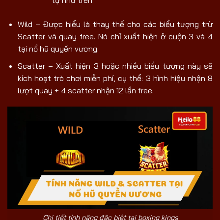
tự như trên
Wild – Được hiểu là thay thế cho các biểu tượng trừ
Scatter và quay free. Nó chỉ xuất hiện ở cuộn 3 và 4
tại nổ hũ quyền vương.
Scatter – Xuất hiện 3 hoặc nhiều biểu tượng này sẽ
kích hoạt trò chơi miễn phí, cụ thể: 3 hình hiệu nhận 8
lượt quay + 4 scatter nhận 12 lần free.
Chi tiết tính năng đặc biệt tại boxing kings