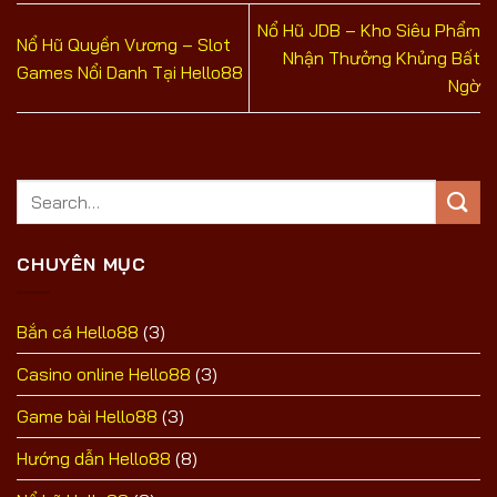
Nổ Hũ JDB – Kho Siêu Phẩm
Nổ Hũ Quyền Vương – Slot
Nhận Thưởng Khủng Bất
Games Nổi Danh Tại Hello88
Ngờ
CHUYÊN MỤC
Bắn cá Hello88
(3)
Casino online Hello88
(3)
Game bài Hello88
(3)
Hướng dẫn Hello88
(8)