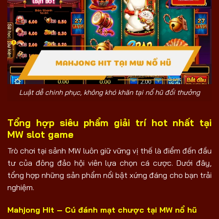
Luật dễ chinh phục, không khó khăn tại nổ hũ đổi thưởng
Tổng hợp siêu phẩm giải trí hot nhất tại
MW slot game
Trò chơi tại sảnh MW luôn giữ vững vị thế là điểm đến đầu
tư của đông đảo hội viên lựa chọn cá cược. Dưới đây,
tổng hợp những sản phẩm nổi bật xứng đáng cho bạn trải
nghiệm.
Mahjong Hit – Cú đánh mạt chược tại MW nổ hũ