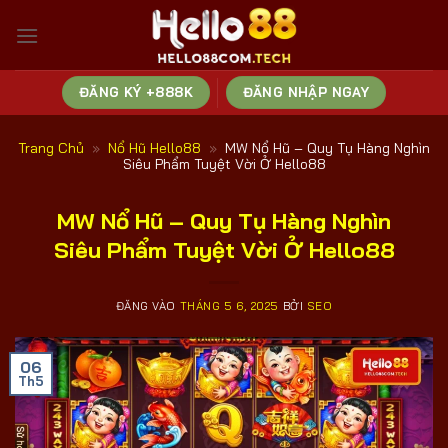
Bỏ
qua
nội
dung
ĐĂNG KÝ +888K
ĐĂNG NHẬP NGAY
Trang Chủ
»
Nổ Hũ Hello88
»
MW Nổ Hũ – Quy Tụ Hàng Nghìn
Siêu Phẩm Tuyệt Vời Ở Hello88
MW Nổ Hũ – Quy Tụ Hàng Nghìn
Siêu Phẩm Tuyệt Vời Ở Hello88
ĐĂNG VÀO
THÁNG 5 6, 2025
BỞI
SEO
06
Th5