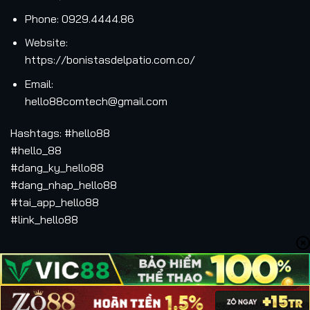
Phone: 0929.4444.86
Website:
https://bonistasdelpatio.com.co/
Email:
hello88comtech@gmail.com
Hashtags: #hello88
#hello_88
#dang_ky_hello88
#dang_nhap_hello88
#tai_app_hello88
#link_hello88
Copyright 2026 ©
bonistasdelpatio.com.co