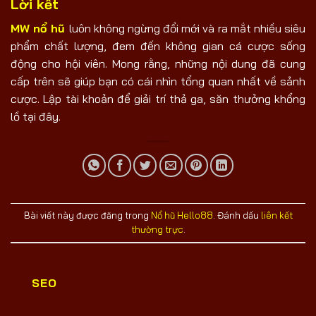
Lời kết
MW nổ hũ
luôn không ngừng đổi mới và ra mắt nhiều siêu
phẩm chất lượng, đem đến không gian cá cược sống
động cho hội viên. Mong rằng, những nội dung đã cung
cấp trên sẽ giúp bạn có cái nhìn tổng quan nhất về sảnh
cược. Lập tài khoản để giải trí thả ga, săn thưởng khổng
lồ tại đây.
Bài viết này được đăng trong
Nổ hũ Hello88
. Đánh dấu
liên kết
thường trực
.
SEO