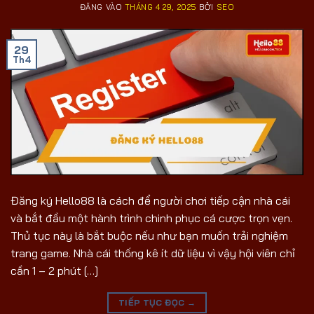
ĐĂNG VÀO
THÁNG 4 29, 2025
BỞI
SEO
29
Th4
Đăng ký Hello88 là cách để người chơi tiếp cận nhà cái
và bắt đầu một hành trình chinh phục cá cược trọn vẹn.
Thủ tục này là bắt buộc nếu như bạn muốn trải nghiệm
trang game. Nhà cái thống kê ít dữ liệu vì vậy hội viên chỉ
cần 1 – 2 phút […]
TIẾP TỤC ĐỌC
→