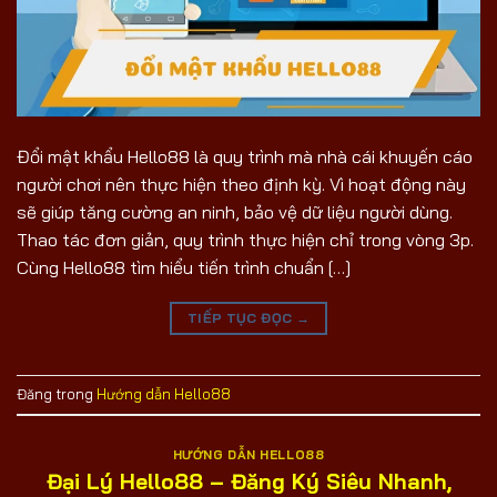
Đổi mật khẩu Hello88 là quy trình mà nhà cái khuyến cáo
người chơi nên thực hiện theo định kỳ. Vì hoạt động này
sẽ giúp tăng cường an ninh, bảo vệ dữ liệu người dùng.
Thao tác đơn giản, quy trình thực hiện chỉ trong vòng 3p.
Cùng Hello88 tìm hiểu tiến trình chuẩn […]
TIẾP TỤC ĐỌC
→
Đăng trong
Hướng dẫn Hello88
HƯỚNG DẪN HELLO88
Đại Lý Hello88 – Đăng Ký Siêu Nhanh,