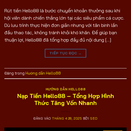
Rút tiền Hello88 là bước chuyển khoản thưởng sau khi
hội viên dành chiến thắng lớn tại các siêu phẩm cá cược.
Dù lưu trình thực hiện đơn giản nhưng với tân binh lần
đầu thao tác, không tránh khỏi khó khăn. Để giúp bạn
thuận lợi, Hello88 đã tổng hợp đầy đủ nội dung […]
TIẾP TỤC ĐỌC
→
Đăng trong
Hướng dẫn Hello88
HƯỚNG DẪN HELLO88
Nạp Tiền Hello88 – Tổng Hợp Hình
Thức Tăng Vốn Nhanh
ĐĂNG VÀO
THÁNG 4 28, 2025
BỞI
SEO