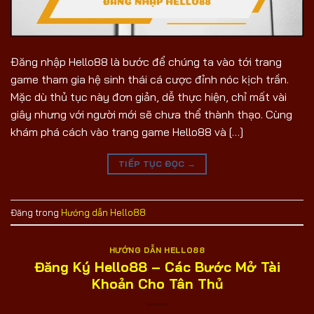
Đăng nhập Hello88 là bước để chúng ta vào tới trang
game tham gia hệ sinh thái cá cược đỉnh nóc kịch trần.
Mặc dù thủ tục này đơn giản, dễ thực hiện, chỉ mất vài
giây nhưng với người mới sẽ chưa thể thành thạo. Cùng
khám phá cách vào trang game Hello88 và […]
TIẾP TỤC ĐỌC
→
Đăng trong
Hướng dẫn Hello88
HƯỚNG DẪN HELLO88
Đăng Ký Hello88 – Các Bước Mở Tài
Khoản Cho Tân Thủ