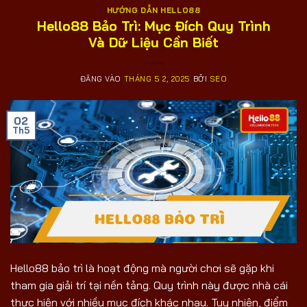
HƯỚNG DẪN HELLO88
Hello88 Bảo Trì: Mục Đích Quy Trình
Và Dữ Liệu Cần Biết
ĐĂNG VÀO
THÁNG 5 2, 2025
BỞI
SEO
02
Th5
Hello88 bảo trì là hoạt động mà người chơi sẽ gặp khi
tham gia giải trí tại nền tảng. Quy trình này được nhà cái
thực hiện với nhiều mục đích khác nhau. Tuy nhiên, điểm